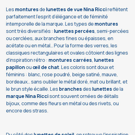
Les
montures
de
lunettes de vue
Nina Ricci
reflètent
parfaitement l’esprit d’élégance et de féminité
intemporelle de la marque. Les types de
montures
sont très diversifiés :
lunettes percées
, semi-percées
ou cerclées, aux branches fines ou épaisses, en
acétate ou en métal… Pour la forme des verres, les
classiques rectangulaires et ovales côtoient des lignes
d’inspiration rétro :
montures carrées
,
lunettes
papillon
ou
œil de chat
. Les coloris sont doux et
féminins : blanc, rose poudré, beige satiné, mauve,
bordeaux… sans oublier le métal doré, mat ou brillant, et
le brun style écaille. Les
branches
des
lunettes
de la
marque Nina Ricci
sont souvent ornées de détails
bijoux, comme des fleurs en métal ou des rivets, ou
encore des strass.
Du côté des
lunettes de soleil
, on retrouve l’inspiration