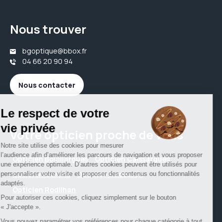
Nous trouver
bgoptique@bbox.fr
04 66 20 90 94
Nous contacter
Votre opticien proche de vous
Opticien Bouillargues
Opticien Caissargues
Opticien Garons
Opticien Redessan
Opticien Rodilhan