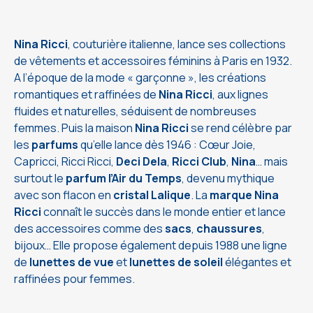
Nina Ricci
, couturière italienne, lance ses collections
de vêtements et accessoires féminins à Paris en 1932.
A l’époque de la mode « garçonne », les créations
romantiques et raffinées de
Nina Ricci
, aux lignes
fluides et naturelles, séduisent de nombreuses
femmes. Puis la maison
Nina Ricci
se rend célèbre par
les
parfums
qu’elle lance dès 1946 : Cœur Joie,
Capricci, Ricci Ricci,
Deci Dela
,
Ricci Club
,
Nina
… mais
surtout le
parfum
l’Air du Temps
, devenu mythique
avec son flacon en
cristal Lalique
. La
marque Nina
Ricci
connaît le succès dans le monde entier et lance
des accessoires comme des
sacs
,
chaussures
,
bijoux… Elle propose également depuis 1988 une ligne
de
lunettes de vue
et
lunettes de soleil
élégantes et
raffinées pour femmes.