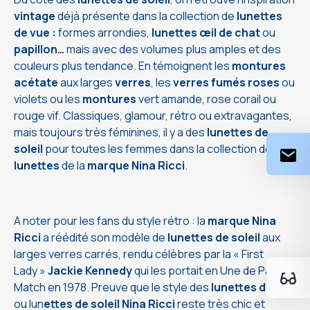
vintage
déjà présente dans la collection de
lunettes
de vue :
formes arrondies,
lunettes œil de chat
ou
papillon…
mais avec des volumes plus amples et des
couleurs plus tendance. En témoignent les
montures
acétate
aux larges
verres
, les
verres fumés roses
ou
violets ou les
montures
vert amande, rose corail ou
rouge vif. Classiques, glamour, rétro ou extravagantes,
mais toujours très féminines, il y a des
lunettes de
soleil
pour toutes les femmes dans la collection
de
lunettes
de la
marque Nina Ricci
.
A noter pour les fans du style rétro : la
marque Nina
Ricci
a réédité son modèle de
lunettes de soleil
aux
larges verres carrés, rendu célèbres par la « First
Lady »
Jackie Kennedy
qui les portait en Une de Paris
Match en 1978. Preuve que le style des
lunettes de vue
ou lun
ettes de soleil Nina Ricci
reste très chic et