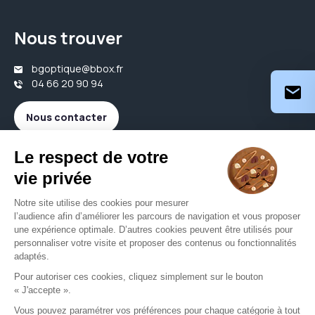
Nous trouver
bgoptique@bbox.fr
04 66 20 90 94
Nous contacter
Votre opticien proche de vous
Opticien Bouillargues
Opticien Caissargues
Opticien Garons
Opticien Redessan
Opticien Rodilhan