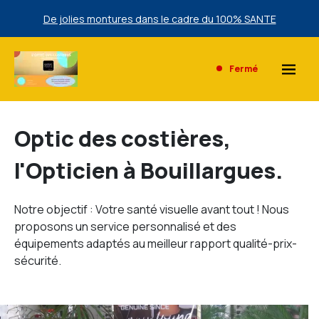
Une sélection de lunettes de Soleil Ray Ban à prix bas
exclusivement en magasin.
De jolies montures dans le cadre du 100% SANTE
Fermé
Une sélection de lunettes de Soleil Ray Ban à prix bas
exclusivement en magasin.
Optic des costières,
l'Opticien à Bouillargues.
Notre objectif : Votre santé visuelle avant tout ! Nous
proposons un service personnalisé et des
équipements adaptés au meilleur rapport qualité-prix-
sécurité.