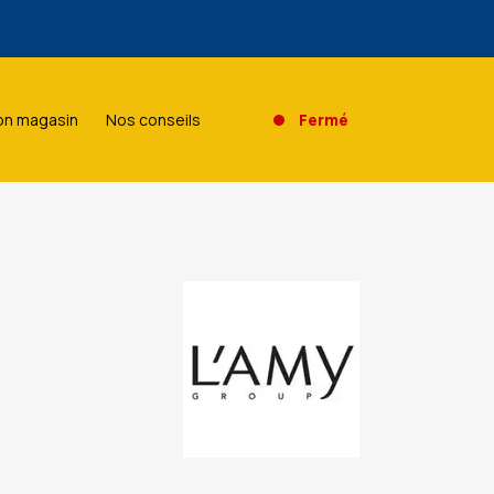
agasin.
n magasin
Nos conseils
Fermé
agasin.