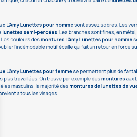
ynamique, chacun et chacune y trouvera la paire de
lunettes d
ue L’Amy Lunettes
pour homme
sont assez sobres. Les ver
de
lunettes semi-percées
. Les branches sont fines, en métal
l. Les couleurs des
montures L’Amy Lunettes pour homme
so
ublier l’indémodable motif écaille qui fait un retour en forc
vue L’Amy Lunettes pour femme
se permettent plus de fantai
es plus travaillées. On trouve par exemple des
montures
aux 
les masculins, la majorité des
montures de lunettes de vu
onvient à tous les visages.