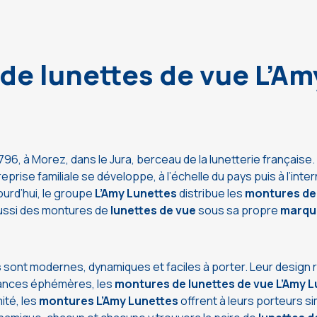
de lunettes de vue L’Am
, à Morez, dans le Jura, berceau de la lunetterie française. 
treprise familiale se développe, à l’échelle du pays puis à l’inte
urd’hui, le groupe
L’Amy Lunettes
distribue les
montures de 
ussi des montures de
lunettes de vue
sous sa propre
marque
s
sont modernes, dynamiques et faciles à porter. Leur design ref
dances éphémères, les
montures de lunettes de vue L’Amy 
ité, les
montures L’Amy Lunettes
offrent à leurs porteurs si