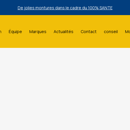
De jolies montures dans le cadre du 100% SANTE
lection de lunettes de Soleil Ray Ban à prix bas exclusivement en m
n
Équipe
Marques
Actualités
Contact
conseil
Mo
De jolies montures dans le cadre du 100% SANTE
lection de lunettes de Soleil Ray Ban à prix bas exclusivement en m