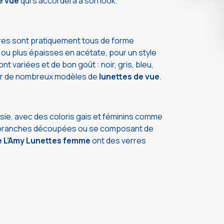
e vue
qui s’accordera à son look.
res sont pratiquement tous de forme
, ou plus épaisses en acétate, pour un style
nt variées et de bon goût : noir, gris, bleu,
e sur de nombreux modèles de
lunettes de vue
.
sie, avec des coloris gais et féminins comme
branches découpées ou se composant de
e L’Amy Lunettes femme
ont des verres