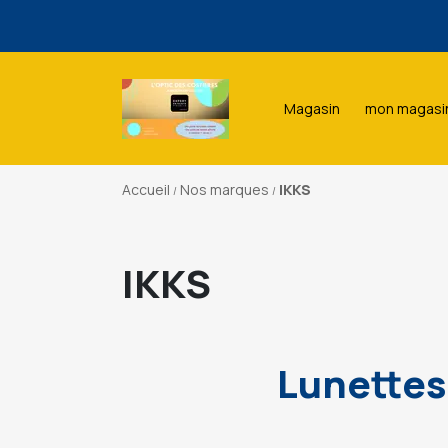
Une sé
Magasin
mon magasi
Une sé
Accueil
Nos marques
IKKS
IKKS
Lunettes 