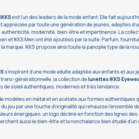
IKKS
est l’un des leaders de la mode enfant. Elle fait aujourd’h
t appréciée par toute une génération de jeunes, adeptes d’u
: authenticité, modernité, bien-être et impertinence. La collec
men et IKKS Men ont été ajoutées par la suite. Parfum, fournit
la marque. IKKS propose ainsi toute la panoplie type de la no
KS
s’inspirent d’une mode adulte adaptée aux enfants et aux 
trans-générationnelle, la collection de
lunettes IKKS Eyewe
es de soleil authentiques, modernes et très tendance.
 modèles en métal et en acétate aux formes authentiques qui
 du jeu par une touche d'originalité qui rehausse l'ensemble de
urs énergiques, un logo décliné en fonction des lignes des 
erchent aussi le bien-être et la nonchalance bien étudié d’un 