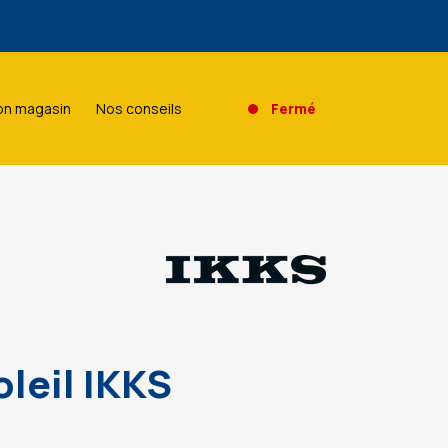
agasin.
n magasin
Nos conseils
Fermé
agasin.
oleil IKKS