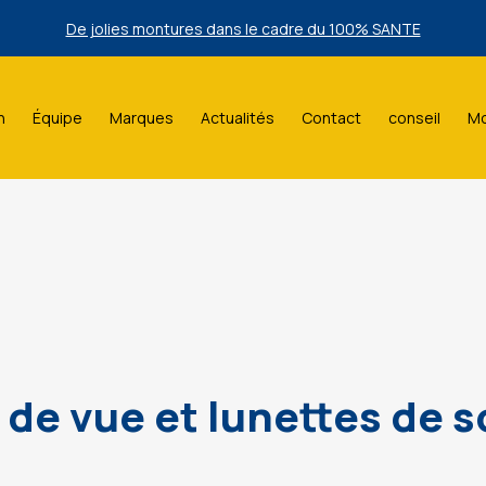
De jolies montures dans le cadre du 100% SANTE
lection de lunettes de Soleil Ray Ban à prix bas exclusivement en m
n
Équipe
Marques
Actualités
Contact
conseil
Mo
De jolies montures dans le cadre du 100% SANTE
lection de lunettes de Soleil Ray Ban à prix bas exclusivement en m
de vue et lunettes de s