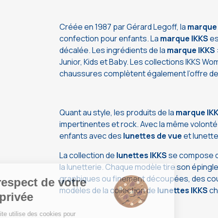
Créée en 1987 par Gérard Legoff, la
marque 
confection pour enfants. La
marque IKKS
es
décalée. Les ingrédients de la
marque IKKS
Junior, Kids et Baby. Les collections IKKS Wo
chaussures complètent également l’offre de 
Quant au style, les produits de la
marque IK
impertinentes et rock. Avec la même volonté 
enfants avec des
lunettes de vue
et lunett
La collection de
lunettes IKKS
se compose de
la lunetterie. Chaque modèle tire son épingle
graphiques ou finement découpées, des coule
modèles de la collection de
lunettes IKKS
ch