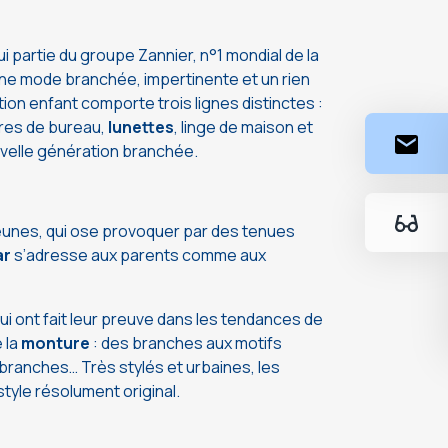
ui partie du groupe Zannier, n°1 mondial de la
ne mode branchée, impertinente et un rien
tion enfant comporte trois lignes distinctes :
ures de bureau,
lunettes
, linge de maison et
uvelle génération branchée.
jeunes, qui ose provoquer par des tenues
ar
s’adresse aux parents comme aux
 ont fait leur preuve dans les tendances de
 la
monture
: des branches aux motifs
branches… Très stylés et urbaines, les
style résolument original.